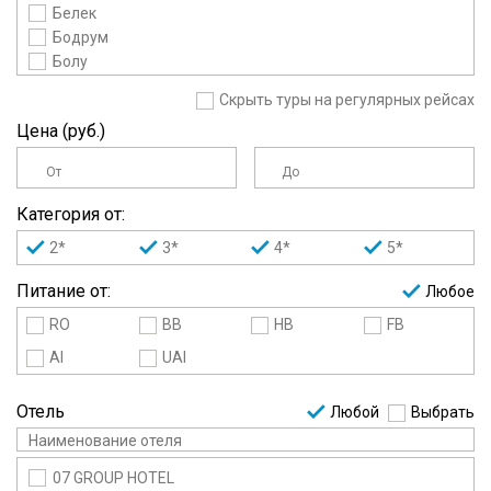
Белек
Бодрум
Болу
Бурса
Скрыть туры на регулярных рейсах
Даламан
Цена (руб.)
Дидим
Измир
От
До
Кайсери
Каппадокия
Категория от:
Кемер
2*
3*
4*
5*
Кушадасы
Мармарис
Питание от:
Любое
Сарыкамыш
RO
BB
HB
FB
Сиде
Стамбул
AI
UAI
Фетхие
Чешме
Отель
Любой
Выбрать
Эрзурум
07 GROUP HOTEL